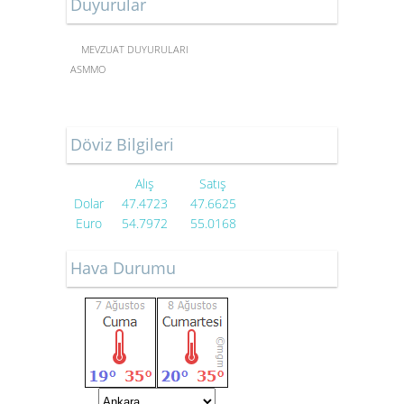
Duyurular
ŞİRKET KURULUŞ İŞLEMLERİ
MEVZUAT DUYURULARI
ASMMO
Döviz Bilgileri
Alış
Satış
Dolar
47.4723
47.6625
Euro
54.7972
55.0168
Hava Durumu