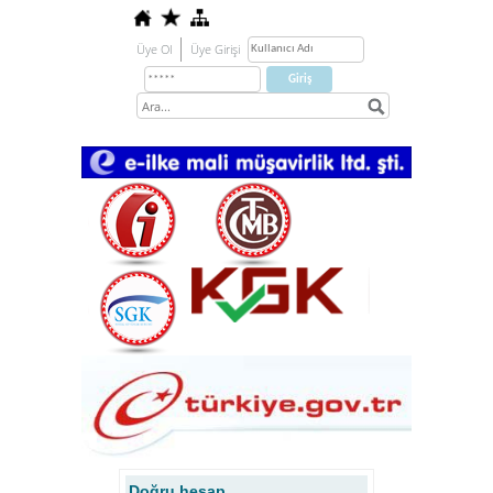
Üye Ol
Üye Girişi
Doğru hesap