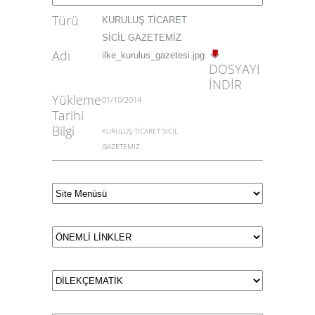
Türü
KURULUŞ TİCARET
SİCİL GAZETEMİZ
Adı
ilke_kurulus_gazetesi.jpg
DOSYAYI
İNDİR
Yükleme
01/10/2014
Tarihi
Bilgi
KURULUŞ TİCARET SİCİL
GAZETEMİZ